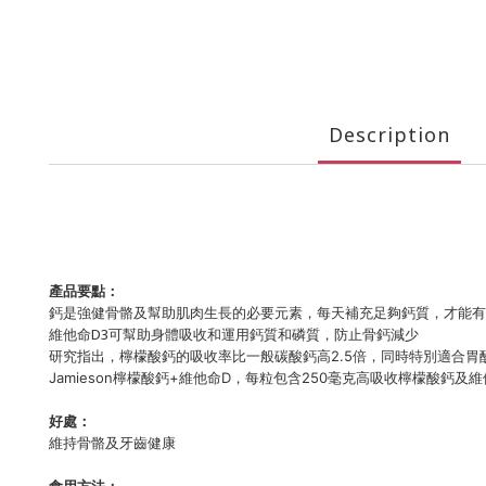
Description
產品要點：
鈣是強健骨骼及幫助肌肉生長的必要元素，每天補充足夠鈣質，才能
維他命D3可幫助身體吸收和運用鈣質和磷質，防止骨鈣減少
研究指出，檸檬酸鈣的吸收率比一般碳酸鈣高2.5倍，同時特別適合胃
Jamieson檸檬酸鈣+維他命D，每粒包含250毫克高吸收檸檬酸鈣
好處：
維持骨骼及牙齒健康