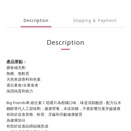
Description
Shipping & Payment
Description
產品要點：
膳食補充劑
無糖、無麩質
天然來源香料和色素
適合素食/全素食者
保證純度和效力
Big Friends® 維生素 C 咀嚼片為柑橘口味，味道清新酸甜 - 配方以木
糖醇替代人工甜味劑，健康營養，未添加糖，不會影響兒童牙齒健康
有助於促進骨骼、軟骨、牙齒和牙齦健康髮育
為健康加分
有助於促進結締組織形成