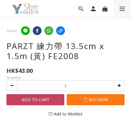
Share
PARZT 練力帶 13.5cm x
1.5m (黃) FE2008
HK$43.00
Quantity
ADD TO CART
BUY NOW
Add to Wishlist