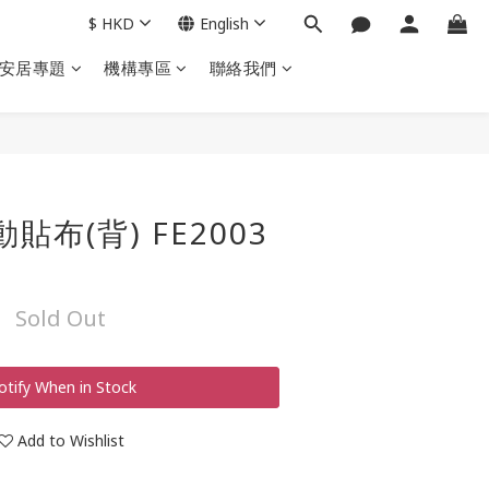
$
HKD
English
安居專題
機構專區
聯絡我們
動貼布(背) FE2003
Sold Out
otify When in Stock
Add to Wishlist