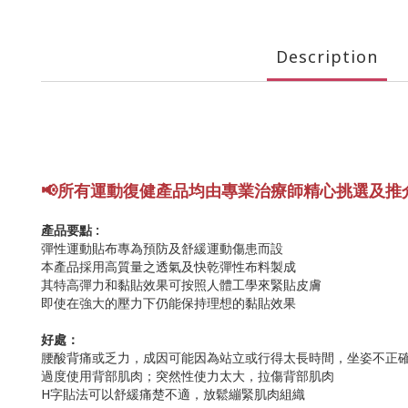
Description
📢所有運動復健產品均由專業
治療師精心挑選及推
產品要點 :
彈性運動貼布專為預防及舒緩運動傷患而設
本產品採用高質量之透氣及快乾彈性布料製成
其特高彈力和黏貼效果可按照人體工學來緊貼皮膚
即使在強大的壓力下仍能保持理想的黏貼效果
好處：
腰酸背痛或乏力，成因可能因為站立或行得太長時間，坐姿不正
過度使用背部肌肉；突然性使力太大，拉傷背部肌肉
H字貼法可以舒緩痛楚不適，放鬆繃緊肌肉組織