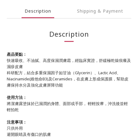
Description
Shipping & Payment
Description
產品要點：
快速吸收、不油膩、高度保濕潤膚霜，經臨床實證，舒緩極乾燥痕癢及
濕疹皮膚
科研配方，結合多重保濕因子如甘油（Glycerin）、Lactic Acid、
Niacinamide(維他命B3)及Ceramides，在皮膚上形成保護膜，幫助皮
膚保持水分及強化皮膚屏障功能
使用方法：
將潔膚露塗抹於已濕潤的身體、面部或手部， 輕輕按摩，沖洗後並輕
輕拍乾
注意事項：
只供外用
避開眼睛及有傷口的肌膚