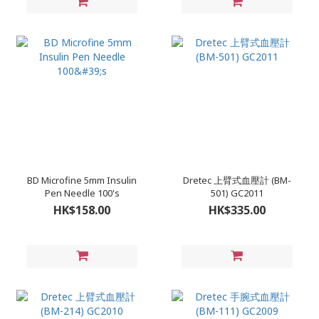
BD Microfine 5mm Insulin
Dretec 上臂式血壓計 (BM-
Pen Needle 100's
501) GC2011
HK$158.00
HK$335.00