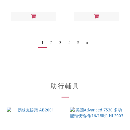
1
2
3
4
5
»
助行輔具