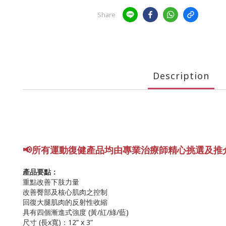
Share
Description
📢所有運動復健產品均由專業
治療師精心挑選及推
產品要點：
重點改善下肢力量
改善臀部及核心肌肉之控制
回復大腿肌肉的反射性收縮
具有四個漸進式強度 (黃/紅/綠/藍)
尺寸 (長x寬)：12” x 3”