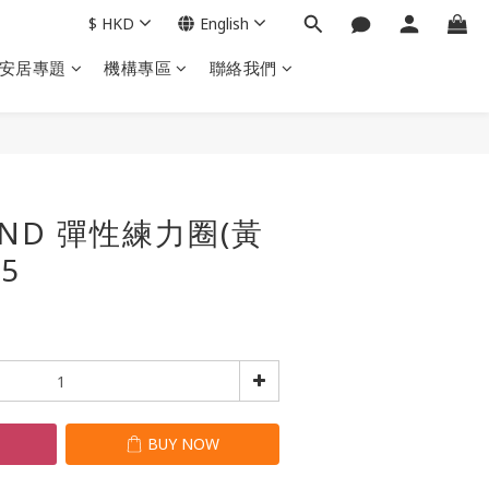
$
HKD
English
安居專題
機構專區
聯絡我們
BUY NOW
AND 彈性練力圈(黃
15
T
BUY NOW