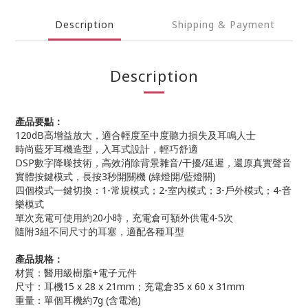
Description
Shipping & Payment
Description
產品要點：
120dB高增益放大，適合輕度至中度聽力損失及耳鳴人士
時尚藍牙耳機造型，入耳式設計，輕巧舒適
DSP數字降噪技術，高效消除背景雜音/干擾/延遲，還原真實聲音
實體按鍵模式，長按3秒開關機 (綠燈開/藍燈關)
四個模式一鍵切換：1-常規模式；2-室內模式；3-戶外模式；4-音
樂模式
單次充電可使用約20小時，充電倉可額外供電4-5次
隨附3組不同尺寸的耳塞，適配各種耳型
產品規格：
材質：醫用級樹脂+電子元件
尺寸：耳機15 x 28 x 21mm；充電倉35 x 60 x 31mm
重量：單個耳機約7g (含電池)