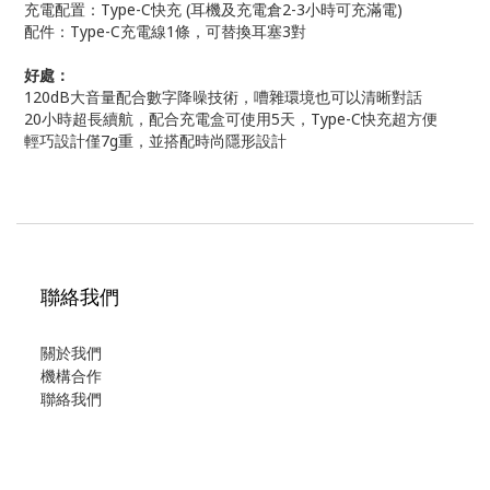
充電配置：Type-C快充 (耳機及充電倉2-3小時可充滿電)
配件：Type-C充電線1條，可替換耳塞3對
好處：
120dB大音量配合數字降噪技術，嘈雜環境也可以清晰對話
20小時超長續航，配合充電盒可使用5天，Type-C快充超方便
輕巧設計僅7g重，並搭配時尚隱形設計
聯絡我們
關於我們
機構合作
聯絡我們