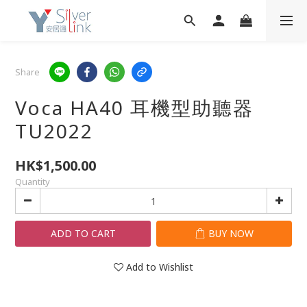
Share
Voca HA40 耳機型助聽器
TU2022
HK$1,500.00
Quantity
ADD TO CART
BUY NOW
Add to Wishlist