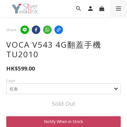
Share
VOCA V543 4G翻蓋手機
TU2010
HK$599.00
Color
Sold Out
Notify When in Stock