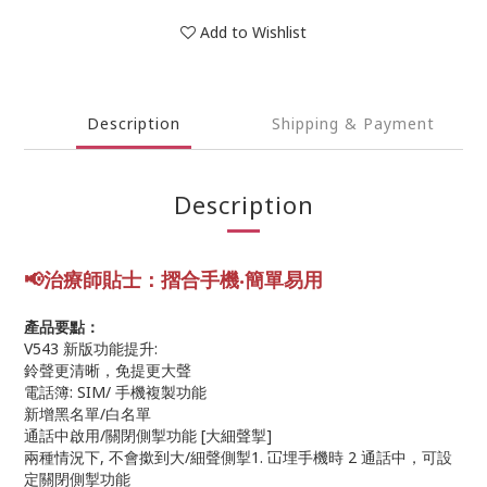
Add to Wishlist
Description
Shipping & Payment
Description
📢
治療師貼士
：摺合手機
‧簡單易用
產品要點：
V543 新版功能提升:
鈴聲更清晰，免提更大聲
電話簿: SIM/ 手機複製功能
新增黑名單/白名單
通話中啟用/關閉側掣功能 [大細聲掣]
兩種情況下, 不會撳到大/細聲側掣1. 冚埋手機時 2 通話中
，
可設
定關閉側掣功能