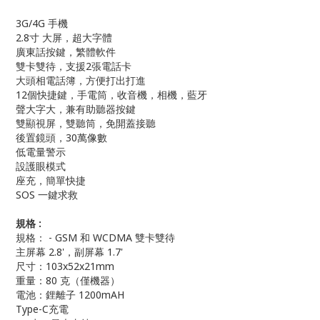
3G/4G 手機
2.8寸 大屏，超大字體
廣東話按鍵，繁體軟件
雙卡雙待，支援2張電話卡
大頭相電話簿，方便打出打進
12個快捷鍵，
手電筒，收音機，相機，藍牙
聲大字大，兼有助聽器按鍵
雙顯視屏，雙聽筒，免開蓋接聽
後置鏡頭，30萬像數
低電量警示
設護眼模式
座充，簡單快捷
SOS 一鍵求救
規格 : 
規格： - GSM 和 WCDMA 雙卡雙待
主屏幕 2.8'，副屏幕 1.7'
尺寸：103x52x21mm
重量：80 克（僅機器）
電池：鋰離子 1200mAH
Type-C充電