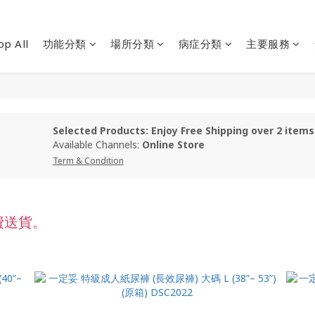
op All
功能分類
場所分類
病症分類
主要服務
Selected Products: Enjoy Free Shipping over 2 items
Available Channels:
Online Store
Term & Condition
費送貨。