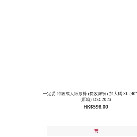
一定妥 特級成人紙尿褲 (長效尿褲) 加大碼 XL (40”– 56”)
(原箱) DSC2023
HK$598.00