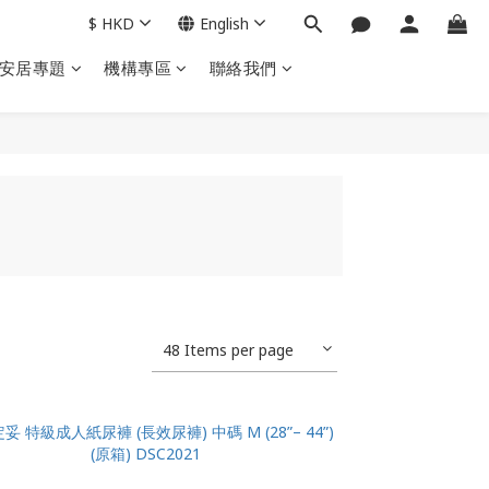
$
HKD
English
安居專題
機構專區
聯絡我們
48 Items per page