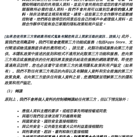
體和明確的目的共用個人資料，並且只會共用向您或您的客戶提供相
關服務所必需的個人資料。我們不會共用可以識別您
身份的個人資
料
，除非法律或法規另有規定。通常，這些第三方合作夥伴也是數據
控制者，他們將在徵得您的同意后在自己的帳戶中處理個人資料。此
類合作夥伴可能有自己單獨的隱私政策和用戶協定。
 此外，
[如果您使用第三方营銷應用程式蒐集有關您商店上買家活動的資訊，請插入]
當我們使用
商店
時
，
我們可能會
使用
第三方功能或服務（包括Apps Store、支
付閘道或物流服務提供者的應用程式）。請注意，此類功能或服務由第三方提
供。本隱私政策中描述的規則和程式不適用於此類第三方功能和服務。您向第
三方商店或服務提供的任何資訊將直接提供給這些服務的網路運營商。即使您
通過商店訪問，您也必須遵守這些第三方的適用隱私政策和用戶協定（如果
有）。我們不對任何第三方商店的內容以及有關個人資料和安全措施的第三方
政策負責。在向第三方提供任何個人資料之前，您應閱讀並理解第三方的隱私
政策和用戶協定。
（3） 轉讓
原則上，我們不會將個人資料的控制權轉讓給任何第三方，但以下情況除外：
應個人資料主體的要求，或經您事先明確授權或同意;
與履行我們在法律法規下的義務有關;
與國家安全、國防安全直接相關的;
與公共安全、公共衛生和重大公共利益直接相關的;
與刑事偵查、起訴、審判和執行直接相關;
為維護您
或任何其他人的生命、財產等重大合法權益
，但難以獲得該