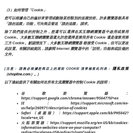
（3）如何管理「Cookie」
您可以根據自己的偏好來管理或刪除某些類別的追蹤技術。許多瀏覽器都具有
「請勿追蹤」功能，可向商店發送「請勿追蹤」 請求。
除了我們提供的控制之外，您還可以選擇在其互聯網瀏覽器中啟用或禁用
Cookie。大多數互聯網瀏覽器還允許您選擇是禁用所有 Cookie 還是僅禁用第
三方 Cookie。默認情況下，大多數互聯網瀏覽器 都接受 Cookie，但可以更改
此設置。有關詳細資訊，請參閱 Internet 瀏覽器中的「説明」功能表或設備的
文件。
隱私政策
[注意： 請務必根據您商店上的當前 COOKIE 清單檢查此列表： 
（shopline.com）。
]
以下連結提供了有關如何在所有主流瀏覽器中控制 Cookie 的說明：
谷歌瀏覽器：
https://support.google.com/chrome/answer/95647?hl=en
IE：https://support.microsoft.com/en-
us/help/260971/description-of-cookies
Safari（桌面版）：https://support.apple.com/kb/PH5042?
locale=en_US
火狐瀏覽器：https://support.mozilla.org/en-US/kb/cookies-
information-websites-store-on-your-computer?
redirectlocale=en-US&redirectslug=Cookies