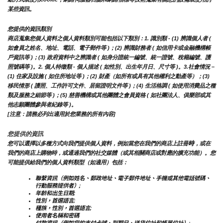
某些資訊。
您提供的資訊類別
商店蒐集您個人資料之個人資料類別可能包括以下類別：1. 識別類 - (1) 辨識個人者 ( 
如會員之姓名、地址、電話、電子郵件等 )；(2) 辨識財務者 ( 如信用卡或金融機構帳
戶資訊等 )；(3) 政府資料中之辨識者 ( 如身分證統一編號、統一證號、稅籍編號、護
照號碼等 )。2. 個人特徵類 - 個人描述 ( 如性別、出生年月日、尺寸等 )。3.社會情況 – 
(1) 住家及設施 ( 如住所地址等 )；(2) 財產（如所有或具有其他權利之動產等）；(3) 
移民情形 ( 護照、工作許可文件、居留證明文件等 )；(4) 生活格調 ( 如使用消費品之種
類及服務之細節等 )；(5) 慈善機構或其他團體之會員資格 ( 如社團法人、俱樂部或其
他志願團體參與者紀錄等 )。
[注意：請務必列出適用於您業務的所有內容]
您提供的資訊
時
您可以選擇以多種方式向我們提供個人資料，例如當您在我們的商店上註冊
，或在
我們的商店上購物時，或通過我們的社交媒體（或其相關商店或對應的擴充功能）。您
可能提供給我們的個人資料類型（如適用）包括：
聯繫資訊（例如姓名、郵政地址、電子郵件地址、手機或其他電話號碼、
行動服務提供者）;
年齡和出生日期;
性別，首選語言;
種族，性別，首選語言;
使用者名稱和密碼
付款資訊（例如您的支付卡號、到期日、送貨位址和帳單位址）;