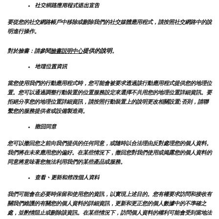
社交網路應用程式退出宣告
要從您的社交網路帳戶中移除或刪除我們的社交媒體應用程式，請按照社交網路中的說
明進行操作。
提供的說明
對於臉書：請參閱
臉書説明中心
。
地理位置資訊
當您使用我們的行動應用程式時，您可能會被要求透過該行動應用程式提供您的地理位
置。您可以通過調整行動裝置的位置服務設定來選擇不共用您的地理位置詳細資訊。要
拒絕分享您的地理位置詳細資訊，請按照行動裝置上的說明更改相關設置;否則，請聯
繫您的服務提供者或設備製造商。
撤回同意
您可以撤回您之前向我們提供的任何同意，或隨時以合法理由反對處理您的個人資料。
我們將在未來應用您的偏好。在某些情況下，撤回您對我們使用或揭露您的個人資料的
同意將意味著您無法利用我們的某些產品或服務。
查看、更新和修改個人資料
我們可能會在必要時保留和使用您的資訊，以實現上述目的。您有權要求訪問和接收有
關我們維護的有關您的個人資料的詳細資訊，更新和更正您的個人數據中的不準確之
處，並酌情阻止或刪除該資訊。在某些情況下，訪問個人資料的權利可能會受到當地法