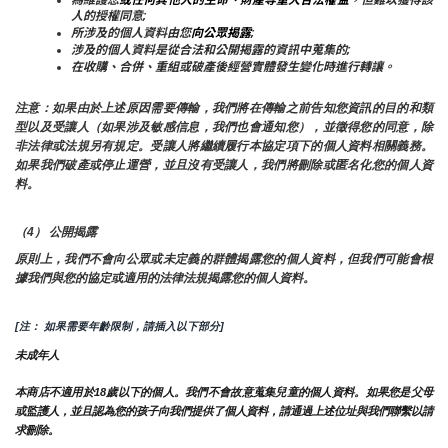
人的授權同意;
所涉及的個人資料由您
向公眾揭露
;
涉及的個人資料是從合法和公開揭露的資訊中蒐集的;
在收購、合併、重組或破產後經營實體發生變化時進行轉讓。
注意：如果由於上述原因需要傳輸，我們將在傳輸之前告知您資訊的目的和類
型以及受讓人（如果涉及敏感信息，我們也會通知您），並徵得您的同意，除
非法律或法規另有規定。受讓人將繼續履行本協定項下的個人資料相關義務。
如果我們破產或停止運營，並且沒有受讓人，我們將刪除或匿名化您的個人資
料。
（4） 公開揭露
原則上，我們不會向公眾或未定義的群體揭露您的個人資料，但我們可能會根
據我們與您的協定或適用的法律法規揭露您的個人資料。
[注： 如果需要年齡限制，請插入以下部分]
未成年人
本商店不適用於18歲以下的個人。我們不會故意蒐集兒童的個人資料。如果您是父母
或監護人，並且認為您的孩子向我們提供了個人資料，請通過上述位址與我們聯繫以請
求刪除。