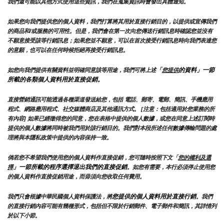
我們還可能以其他方式使用這些資訊，我們在蒐集資訊時會發出具體通知。
如果您向我們提供您的個人資料，我們打算將其用於直接行銷目的，以提供或宣傳我們
的商品和/或服務的可用性。但是，我們會在第一次向您傳送行銷訊息時確認您並沒有
不願意接受該等行銷訊息；如果您並不願意，可以在首次接受行銷訊息時向我們表達您
的意願，也可以在任何時候拒絕再接受行銷訊息。
「
的資料」一節
如您向我們提供有關資料並明確同意該等用途，我們可將上述
您提供
所載的各類個人資料用於直接促銷。
直接營銷通訊可能透過各種渠道發送給您，包括 電話、郵寄、電郵、簡訊、手機應用
程式、網路應用程式、社交媒體商店及其他通訊方式。 [注意：包括適用於您業務的所
有內容] 如果已經徵得您的同意，您在表格中提供的個人數據，或您在同意上述訂閱時
提供的個人數據將同時被我們用於該行銷目的。我們對本段所述任何數據傳輸問題的處
理將與本隱私政策中提供的內容保持一致。
倘若您不希望我們使用您的個人資料作直接促銷，您可隨時按照下文「
您的權利及選
」一節所載的程序選擇退出我們的直接促銷
擇
。如您有需要，本行必須停止使用您
的個人資料作直接促銷用途，而毋須向您收取任何費用。
您提供的個人資料用於直接行銷
我們只會根據中華民國個人資料保護法，將
。我們
的直接行銷內容可能有幾種形式，包括但不限於行銷郵件、電子郵件和簡訊，其詳情列
於以下小節。