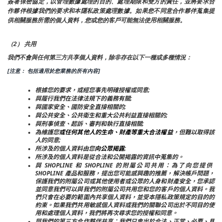
簽署保密協定，以管理數據處理的目的、處理期限和雙方的責任，並將要求合
作夥伴根據我們的要求和本隱私政策處理數據。如果您不同意合作夥伴蒐集提
供相關服務所需的個人資料，您或您的客戶可能無法使用相關服務。
（2） 共用
我們不會與任何第三方共享個人資料，除非存在以下一種或多種情況：
[注意： 包括適用於您業務的所有內容]
根據您的要求，或經您事先明確授權或同意;
與履行我們在法律法規下的義務有關;
與國家安全、國防安全直接相關的;
與公共安全、公共衛生和重大公共利益直接相關的;
與刑事偵查、起訴、審判和執行直接相關;
為維護您
或任何其他人的生命、財產等重大合法權益
，但難以取得該
人的同意;
所涉及的個人資料由您
向公眾揭露
;
所涉及的個人資料是從合法和公開揭露的資訊中蒐集的。
與 SHOPLINE 和 SHOPLINE 的附屬公司共用：為了向您提供 
SHOPLINE 產品和服務，提出您可能感興趣的推薦，解決帳戶問題，
保護我們的附屬公司或其他使用者或公眾的人身和財產安全，您承認
並同意我們可以與我們的附屬公司共用您和您的客戶的個人資料。我
們只會在必要的範圍內共享個人資料，並受本隱私政策規定的目的的
約束。如果我們共用敏感個人資料或我們的關聯公司出於不同目的使
用和處理個人資料，我們將再次尋求您的授權和同意。
與我們的第三方合作夥伴共享：我們只會出於合法、正當、必要、具