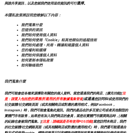
的
選擇。
與誰共享資訊，以及您就我們使用這些資訊
可行
本隱私政策將説明您瞭解以下內容：
我們蒐集什麼
您提供的資訊
我們如何使用個人資料
我們如何使用「Cookie」和其他類似的追蹤技術
我們如何處理、共用、轉讓和揭露個人資料
您的權利和選擇
我們如何保護個人資料
如何更新本隱私政策
如何聯絡我們
我們蒐集什麼
我們可能會從各種來源獲取有關您的個人資料。當您通過我們的商店、[擴充功能][
注
您的業務所適用的所有
或通過
意：請置入包括
數據蒐集管道
]
您訪問和/或使用我們的
社交媒體/社交網路頁面（或其相關商店或對應的應用程式，例如Facebook，
Instagram）時，我們可能會蒐集此資訊。我們的產品在許多百貨公司或者其他類型的
實體門市有販售，如果您有加入我們商店的會員，當您在實體門市購買商品時，[相關
的紀錄也會被我們蒐集。]
[注意：請確認是否有使用POS功能]
當您訪問本商店，我們
的社交媒體/社交網路頁面（或其相關商店或對應的應用程式）時，我們還可能通過自
動方式或使用cookie，網路伺服器日誌和網路信標等技術蒐集有關您的設備或使用的