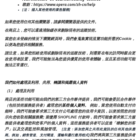
歌劇：https://www.opera.com/zh-cn/help
[注： 插入其他使用的廣告服務]
如果您使用任何其他瀏覽器，請參閱瀏覽器提供的文件。
在商店上，您可以通過清除緩存來刪除現有的追蹤技術。
當您在未登錄的情況下瀏覽網頁時，我們會蒐集實現流覽功能所需的Cookie，
以便為您提供相關服務。
請注意，如果您拒絕使用或刪除現有的追蹤技術，則需要在每次訪問時親自更
改使用者設置，我們可能無法為您提供優質的使用者體驗，並且某些功能可能
無法正常運行。
我們如何處理及利用、共用、轉讓和揭露個人資料
（1） 處理及利用
商店的某些功能可能由我們的第三方合作夥伴提供，我們可能會委託合作夥伴
（包括技術服務提供者）處理您的
某些個人資料
。 例如，當您使用自動支付功
能時，我們可能會要求第三方支付公司處理您的信用卡資訊，以便按照您的指
示向您收取相關服務費; 當
使用 
SHOPLINE 付款時，我們可能會要求第三方服
務提供者處理您和您客戶的個人資料，這些服務提供者可以促進「瞭解您的客
戶」以及交易監控和風險管理。 
 [注意：添加您與之共用此資訊的任何其他供應
我們將與第三方服務提供者
商。例如，銷售管道、支付閘道、運輸和履行應用程式]