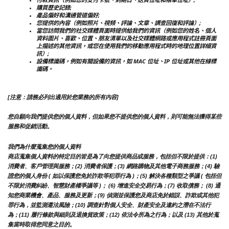
購買歷史記錄;
產品偏好和溝通管道偏好;
您提供的內容（例如照片、視頻、評論、文章、調查回復和評論）;
當您訪問我們的社交媒體頁面時提供給我們的資訊（例如您的姓名、個人
資料圖片、喜歡、位置、朋友清單以及社交媒體網路或應用程式註冊頁面
上描述的其他資訊，或您在使用我們的移動應用程式時的地理位置詳細資
訊）;
設備標識碼，例如有關設備的資訊，如 MAC 位址、IP 位址或其他在線標
識碼。
[注意：請務必列出適用於您業務的所有內容]
您自願向我們提供您的個人資料，但如果您不提供您的個人資料，則可能無法獲得某些
服務和促銷活動。
我們為什麼蒐集您的個人資料
商店蒐集個人資料的特定目的皆是為了向您提供商品或服務，包括但不限於提供：(1) 
消費者、客戶管理與服務；(2) 消費者保護；(3) 網路購物及其他電子商務服務；(4) 驗
證您的個人身份 ( 如以保護您免於詐欺等犯罪行為 )；(5) 解決各種類型之爭議 ( 包括但
不限於消費糾紛、智慧財產權爭議等 )； (6) 增進安全交易行為；(7) 收取債務； (8) 通
知您商業機會、產品、服務及更新；(9) 偵測並保護您及商店免於錯誤、詐欺或其他犯
罪行為，並監測遵法風險；(10) 調查針對個人安全、財產安全及違約之潛在不法行
為；(11) 履行條款與細則及退換貨政策；(12) 依法令所為之行為；以及 (13) 其他於蒐
集當時取得您同意之目的。