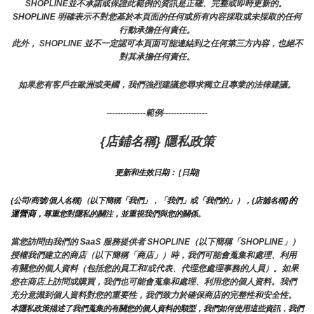
SHOPLINE並不承諾或保證此範例的資訊是正確、完整或即時更新的。 
SHOPLINE 明確表示不對您基於本頁面的任何或所有內容採取或未採取的任何
行動承擔任何責任。
此外， SHOPLINE 並不一定認可本頁面可能連結到之任何第三方內容，也絕不
對其承擔任何責任。
如果您有客戶在歐洲或美國，我們強烈建議您尋求獨立且專業的法律建議。
--------------範例----------------
{店鋪名稱} 隱私政策
更新和生效日期： [日期]
}的
{公司/商號/個人名稱}（以下簡稱「我們」，「我們」或「我們的」），{店舖名稱
運營商
，尊重您對隱私的關注，並重視我們與您的關係。 
當您訪問由我們的 SaaS 服務提供者 SHOPLINE（以下簡稱「SHOPLINE」）
授權我們建立的商店（以下簡稱「商店」）時，我們可能會蒐集和處理、利用
有關您的個人資料（包括您的員工和/或代表、代理您處理事務的人員）。如果
您在商店上訪問或購買，我們也可能會蒐集和處理、利用您的個人資料。我們
充分意識到個人資料對您的重要性，我們致力於確保商店的完整性和安全性。
本隱私政策描述了我們蒐集的有關您的個人資料的類型，我們如何使用這些資訊，我們