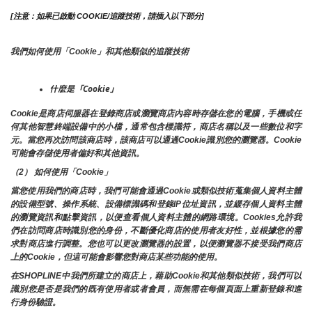
[注意：如果已啟動 COOKIE/追蹤技術，請插入以下部分]
我們如何使用「Cookie」和其他類似的追蹤技術
什麼是「Cookie」
Cookie是商店伺服器在登錄商店或瀏覽商店內容時存儲在您的電腦，手機或任
何其他智慧終端設備中的小檔，通常包含標識符，商店名稱以及一些數位和字
元。當您再次訪問該商店時，該商店可以通過Cookie識別您的瀏覽器。Cookie 
可能會存儲使用者偏好和其他資訊。
（2） 如何使用「Cookie」
當您使用我們的商店時，我們可能會通過Cookie或類似技術蒐集個人資料主體
的設備型號、操作系統、設備標識碼和登錄IP位址資訊，並緩存個人資料主體
的瀏覽資訊和點擊資訊，以便查看個人資料主體的網路環境。Cookies允許我
們在訪問商店時識別您的身份，不斷優化商店的使用者友好性，並根據您的需
求對商店進行調整。您也可以更改瀏覽器的設置，以便瀏覽器不接受我們商店
上的Cookie，但這可能會影響您對商店某些功能的使用。
在SHOPLINE中我們所建立的商店上，藉助Cookie和其他類似技術，我們可以
識別您是否是我們的既有使用者或者會員，而無需在每個頁面上重新登錄和進
行身份驗證。