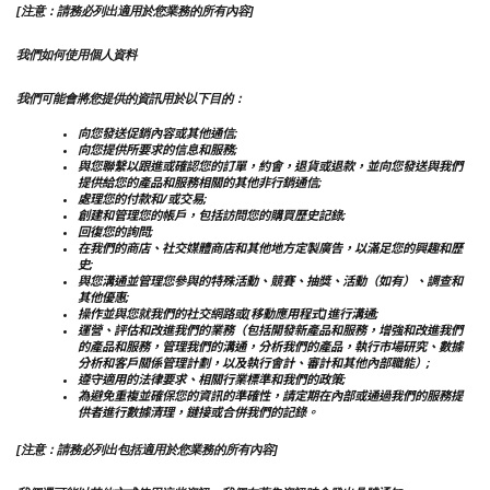
[注意：請務必列出適用於您業務的所有內容]
我們如何使用個人資料
我們可能會將您提供的資訊用於以下目的：
向您發送促銷內容或其他通信;
向您提供所要求的信息和服務;
與您聯繫以跟進或確認您的訂單，約會，退貨或退款，並向您發送與我們
提供給您的產品和服務相關的其他非行銷通信;
處理您的付款和/或交易;
創建和管理您的帳戶，包括訪問您的購買歷史記錄;
回復您的詢問;
在我們的商店、社交媒體商店和其他地方定製廣告，以滿足您的興趣和歷
史;
與您溝通並管理您參與的特殊活動、競賽、抽獎、活動（如有）、調查和
其他優惠;
操作並與您就我們的社交網路或[移動應用程式]進行溝通;
運營、評估和改進我們的業務（包括開發新產品和服務，增強和改進我們
的產品和服務，管理我們的溝通，分析我們的產品，執行市場研究、數據
分析和客戶關係管理計劃，以及執行會計、審計和其他內部職能）;
遵守適用的法律要求、相關行業標準和我們的政策;
為避免重複並確保您的資訊的準確性，請定期在內部或通過我們的服務提
供者進行數據清理，鏈接或合併我們的記錄。
[注意：請務必列出包括適用於您業務的所有內容]