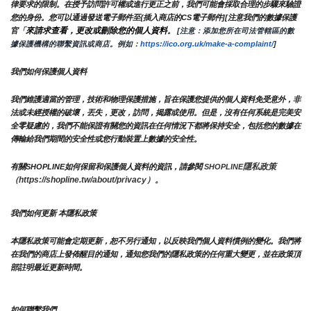
律要求的限制。在授予訪問許可權或進行更正之前，我們可能會採取合理的步驟來驗證
您的身份。您可以通過發送電子郵件至{插入商店的CS電子郵件][注意我們的數據保護
來請求查看，更改或刪除您的個人資料
官「
。
 [注意：添加您所在司法管轄區的數
據保護機構的聯繫資訊或商店。例如：
https://ico.org.uk/make-a-complaint/
]
我們如何保護個人資料
我們維護適當的管理，技術和物理保護措施，旨在保護您提供的個人資料免受意外，非
法或未經授權的破壞，丟失，更改，訪問，揭露或使用。但是，沒有任何系統是完美安
全零疑慮的，我們不能保證有關您的資訊在任何情況下都將保持安全，包括您的數據在
傳輸給我們期間的安全性或您行動裝置上數據的安全性。
隱私政策 
有關SHOPLINE如何保留和保護個人資料的資訊，請參閱 
SHOPLINE
（https://shopline.tw/about/privacy）。 
我們如何更新 本隱私政策 
本隱私政策可能會定期更新，恕不另行通知，以反映我們個人資料慣例的變化。我們將
在我們的商店上發佈醒目的通知，通知您我們的隱私政策的任何重大變更，並在政策頂
部註明最近更新時間。
如何聯繫我們