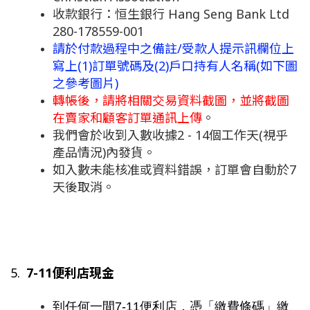
收款銀行：恒生銀行 Hang Seng Bank Ltd
280-178559-001
請於付款過程中之備註/受款人提示訊欄位上
寫上(1)訂單號碼及(2)戶口持有人名稱(如下圖
之參考圖片)
轉帳後，請將相關交易資料截圖，並將截圖
在賣家和顧客訂單通訊上傳
。
我們會於收到入數收據2 - 14個工作天(視乎
產品情況)內發貨。
如入數未能核准或資料錯誤，訂單會自動於7
天後取消。
5. 
7-11便利店現金
到任何一間7-11便利店，憑「繳費條碼」繳