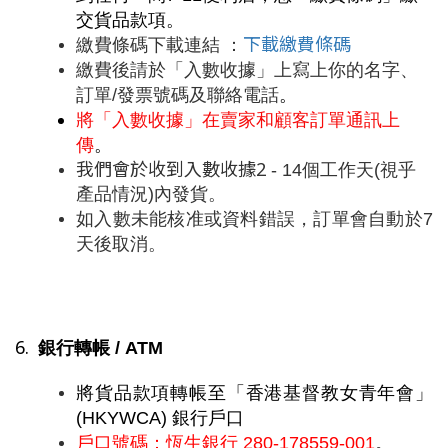
交貨品款項。
下載繳費條碼
繳費條碼下載連結 ：
繳費後請於「入數收據」上寫上你的名字、
訂單/發票號碼及聯絡電話
。
將「入數收據」在賣家和顧客訂單通訊上
傳
。
我們會於收到入數收據2
- 14個工作天(視乎
產品情況)內發貨。
如入數未能
核准或資料錯誤，訂單會自動於7
天後取消
。
6. 
銀行轉帳 / ATM
將貨品款項轉帳至「香港基督教女青年會」
(HKYWCA) 銀行戶口
戶口號碼：恆生銀行 280-178559-001
。