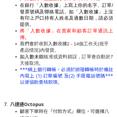
在銀行「入數收據」上寫上你的名字、訂單/
發票號碼及聯絡電話
。如
「入數收據」上沒
有印上戶口持有人姓名及過數日期，請必須
提供。
將「入數收據」在賣家和顧客訂單通訊上
傳
。
我們會於收到入數收據
2 - 14個工作天(視乎
產品情況)內發貨。
如入數未能
核准或資料錯誤，訂單會自動於7
天後取消
。
***網上銀行轉帳，必須於辦理轉帳時於備註
內寫上 (1) 訂單編號 及(2) 手提電話號碼***
以便協助查核款項
。
7. 
八達通Octopus
顧客下單時在「付款方式」欄位，可選擇八