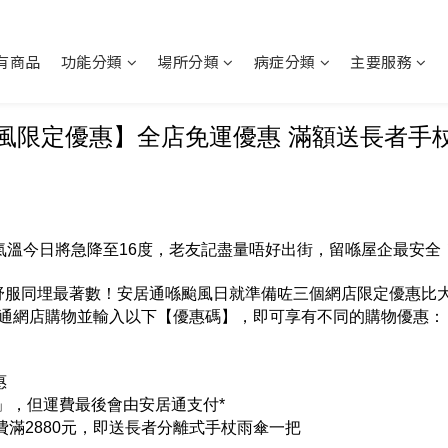
有商品
功能分類
場所分類
病症分類
主要服務
風限定優惠】全店免運優惠 滿額送長者手
上氣溫今日將急降至16度，老友記盡量唔好出街，留喺屋企最安全
服同埋最著數！安居通喺颱風日就準備咗三個網店限定優惠比大家，
6日喺安居通網店購物並輸入以下【優惠碼】，即可享有不同的購物優惠：
惠
」，但運費最後會由安居通支付*
費滿2880元，即送長者分離式手杖雨傘一把