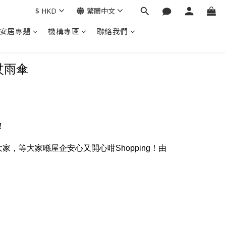
$
HKD
繁體中文
安居專題
機構專區
聯絡我們
杖雨傘
！
等大家喺屋企安心又開心咁Shopping！由