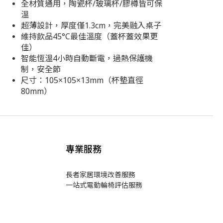
全材質通用，陶瓷杯/玻璃杯/膠樽皆可保
溫
超薄設計，厚度僅1.3cm，完美融入桌子
維持飲品45°C最佳溫度（蓋杯蓋效果更
佳）
智能恆溫4小時自動斷電，過熱保護機
制，安全節
尺寸：105×105×13mm（杯墊直徑
80mm）
專業服務
長者家居環境改善服務
一站式電動輪椅評估服務