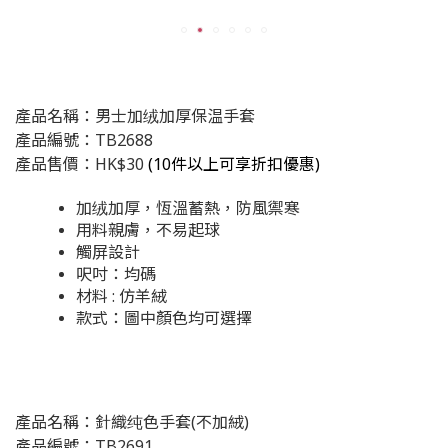
產品名稱：男士加绒加厚保温手套
產品編號：TB2688
產品售價：HK$30
(
10件以上可享折扣優惠)
加绒加厚，恆溫蓄熱，防風禦寒
用料親膚，不易起球
觸屏設計
呎吋：均碼
材料 : 仿羊絨
款式：圖中顏色均可選擇
產品名稱：針織纯色手套(不加絨)
產品編號：TB2691