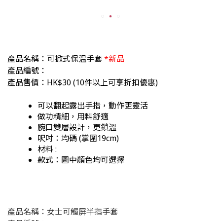
產品名稱：可掀式保温手套
*新品
產品編號：
產品售價：HK$30
(
10件以上可享折扣優惠)
可以翻起露出手指，動作更靈活
做功精細，用料舒適
腕口雙層設計，更鎖溫
呎吋：均碼
(掌圍19cm)
材料 :
款式：圖中顏色均可選擇
產品名稱：女士可觸屏半指手套