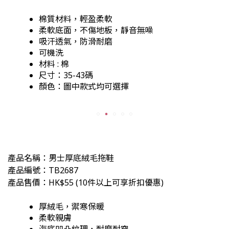
棉質材料，輕盈柔軟
柔軟底面，不傷地板，靜音無噪
吸汗透氣，防滑耐磨
可機洗
材料 : 棉
尺寸：35-43碼
顏色：圖中款式均可選擇
產品名稱：男士厚底絨毛拖鞋
產品編號：TB2687
產品售價：HK$55
(
10件以上可享折扣優惠)
厚絨毛，禦寒保暖
柔軟親膚
海底凹凸紋理，耐磨耐穿