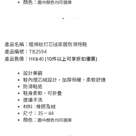
顏色：
圖中顏色均可選擇
產品名稱：粗條紋灯芯绒家居防滑拖鞋
產品編號：TB2594
產品售價：HK$40
(
10件以上可享折扣優惠)
設計美觀
鞋內燈芯絨設計，加厚保暖，柔軟舒適
防滑鞋底
鞋身柔軟，可折疊
建議手洗
材料 : 橡膠及絨
尺寸：35－44
顏色：
圖中顏色均可選擇