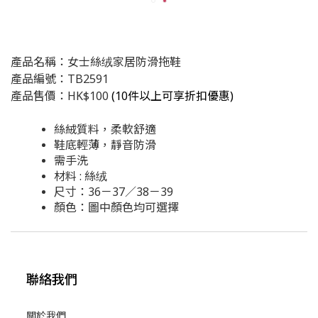
產品名稱：女士絲绒家居防滑拖鞋
產品編號：TB2591
產品售價：HK$100
(
10件以上可享折扣優惠)
絲絨質料，柔軟舒適
鞋底輕薄，靜音防滑
需手洗
材料 : 絲绒
尺寸：36－37／38－39
顏色：圖中顏色均可選擇
聯絡我們
關於我們