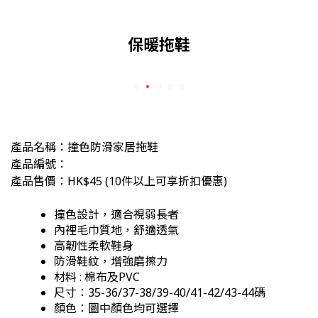
保暖拖鞋
產品名稱：
撞色防滑家居拖鞋
產品編號：
產品售價：HK$45
(
10件以上可享折扣優惠)
撞色設計，適合視弱長者
內裡毛巾質地，舒適
透氣
高
韌性
柔軟鞋身
防滑鞋紋，增強磨擦力
材料 : 棉布及PVC
尺寸：35-36/37-38/39-40/41-42/43-44碼
顏色：
圖中顏色均可選擇