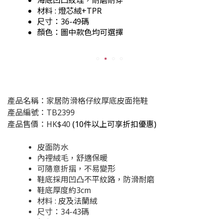
材料 : 燈芯絨+TPR
尺寸：36-49碼
顏色：圖中款色均可選擇
產品名稱：家居防滑格仔紋厚底皮面拖鞋
產品編號：TB2399
產品售價：HK$40
(
10件以上可享折扣優惠)
皮面防水
內裡絨毛，舒適保暖
可隨意折摺，不易變形
鞋底採用凹凸不平紋路，防滑耐磨
鞋底厚度約3cm
材料 : 皮及法蘭絨
尺寸：34-43碼