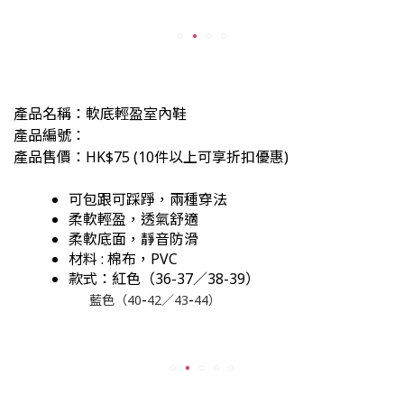
產品名稱：軟底輕盈室內鞋
產品編號：
產品售價：HK$75
(
10件以上可享折扣優惠)
可包跟可踩踭，兩種穿法
柔軟
輕盈，透氣舒適
柔軟底面，靜音防滑
材料 : 棉布，PVC
款式：紅色（36-37／38
-
39）
-
-
藍色（40
42／43
44）