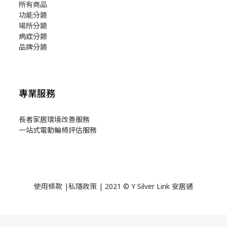
所有商品
功能分類
場所分類
病症分類
品牌分類
專業服務
長者家居環境改善服務
一站式電動輪椅評估服務
使用
條款
|
私隱政策
| 2021 © Y Silver Link 安居通