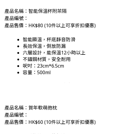
產品名稱：智能保溫杯附茶隔
產品編號：
產品售價：HK$80
(10件以上可享折扣優惠)
智能顯溫
，杯底靜音防滑
長效保溫，側放防漏
六層設計，能保溫12小時以上
不鏽鋼材質，安全耐用
呎吋：23cm*6.5cm
容量：500ml
產品名稱：賀年軟萌抱枕
產品編號：
產品售價：HK$60
(10件以上可享折扣優惠)