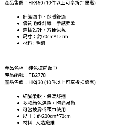
產品售價：HK$60
(10件以上可享折扣優惠)
針織圍巾，保暖舒適
優質毛線針織，手感柔軟
穿插設計，方便佩戴
尺寸：約70cm*12cm
材料 : 毛線
產品名稱：純色披肩頸巾
產品編號：TB2778
產品售價：HK$30
(10件以上可享折扣優惠)
細膩柔軟，保暖舒適
多款顏色選擇，時尚易襯
可當披肩或頸巾使用
尺寸：約200cm*70cm
材料 : 人造纖維