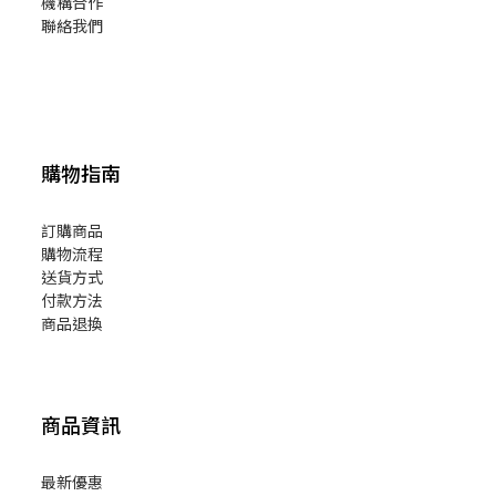
機構合作
聯絡我們
購物指南
訂購商品
購物流程
送貨方式
付款方法
商品退換
商品資訊
最新優惠