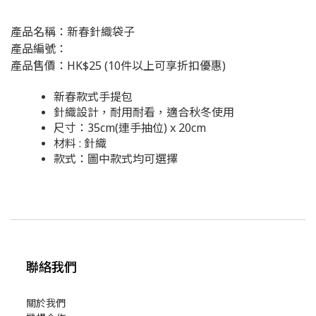
產品名稱：新春針織袋子
產品編號：
產品售價：HK$25 (10件以上可享折扣優惠)
新春款式手提包
針織設計，耐用耐看，適合秋冬使用
尺寸：35cm(連手抽位) x 20cm
材料 : 針織
款式：圖中款式均可選擇
聯絡我們
關於我們