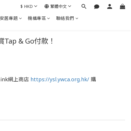
$
HKD
繁體中文
安居專題
機構專區
聯絡我們
ap & Go付款！
Link網上商店
https://ysl.ywca.org.hk/
購