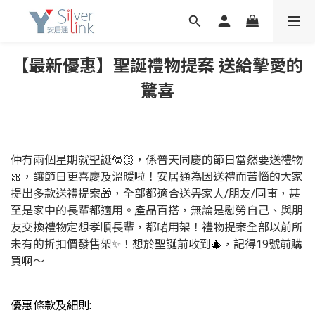
【最新優惠】聖誕禮物提案 送給摯愛的
驚喜
仲有兩個星期就聖誕🎅🏻，係普天同慶的節日當然要送禮物
🎀，讓節日更喜慶及溫暖啦！安居通為因送禮而苦惱的大家
提出多款送禮提案🎁，全部都適合送畀家人/朋友/同事，甚
至是家中的長輩都適用。產品百搭，無論是慰勞自己、與朋
友交換禮物定想孝順長輩，都啱用架！禮物提案全部以前所
未有的折扣價發售架✨！想於聖誕前收到
🎄
，記得19號前購
買啊～
優惠條款及細則: