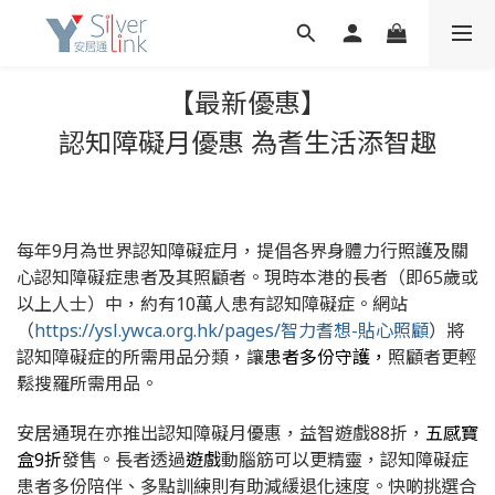
【最新優惠】
認知障礙月
優惠 為耆生活添智趣
每年9月為世界認知障礙症月，提倡各界身體力行照護及關
心認知障礙症患者及其照顧者。現時本港的長者（即65歲或
以上人士）中，約有10萬人患有認知障礙症。網站
（
https://ysl.ywca.org.hk/pages/智力耆想-貼心照顧
）將
認知障礙症的所需用品分類，讓
患者多份守護，
照顧者更輕
鬆搜羅所需用品。
安居通現在亦推出認知障礙月優惠，益智遊戲88折，
五感寶
盒9折
發售。長者透過
遊戲
動腦筋可以更精靈，認知障礙症
患者多份陪伴、多點訓練則有助減緩退化速度。快啲挑選合