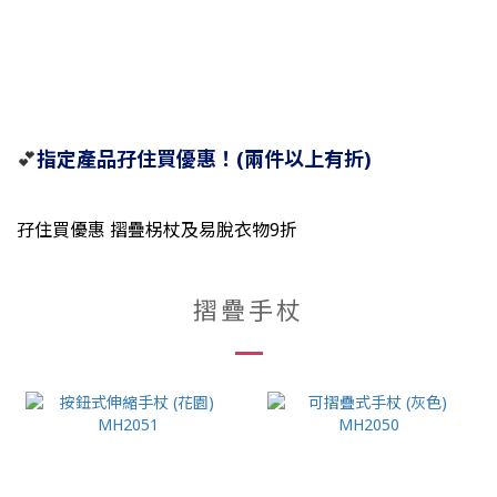
💕
指定產品孖住買優惠！(兩件以上有折)
孖住買優惠 摺疊柺杖及易脫衣物9折
摺疊手杖