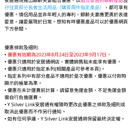
安居通現推出銀
齡
夫妻組合優惠，以
組合發售的銀齡產品
及
孖住買部分長者生活用品（購買兩件指定產品）
，都可享有
優惠。情侶用品並非年輕人的專利，銀
齡
夫妻應更勇於表達
愛意，讓愛展現於日常。想知有咩優惠產品可以於優惠網頁
下方參閱。
優惠條款及細則:
•
優惠有效期為2023年8月24日至2023年9月17日。
• 優惠只適用於安居通網店，實體銷售點未能享有優惠。
• 優惠只適用於指定系列(相關產品可參考本頁)。
• 指定系列中有部分產品不適用於是次優惠，優惠以付款時
顯示的帳單為準。
• 優惠在未計運費前計算，請留意免運金額，不足免運金額
需自行負擔運費。
• Y Silver Link安居通有權隨時更改此優惠之條款及細則或
取消此優惠而不作另行通知。
• 如有任何爭議，Y Silver Link安居通將保留最終決定權。