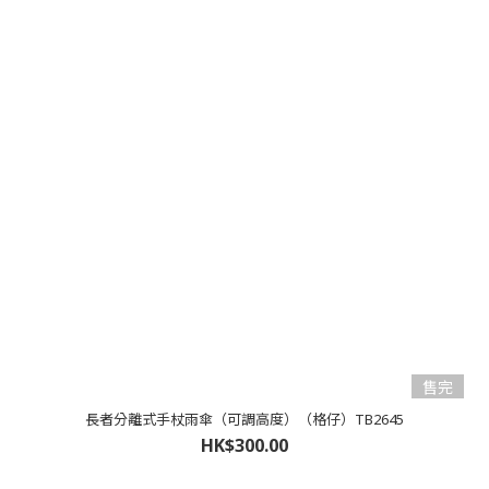
售完
長者分離式手杖雨傘（可調高度）（格仔）TB2645
HK$300.00