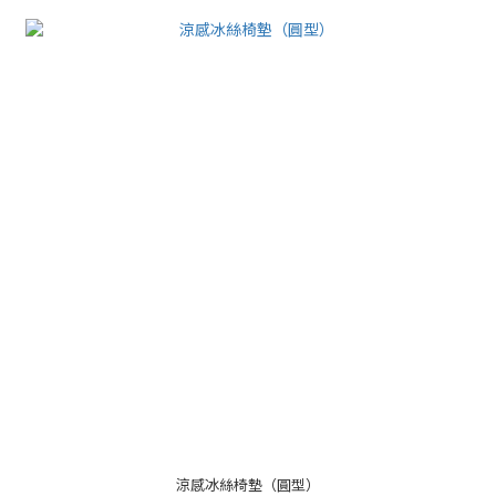
涼感冰絲椅墊（圓型）