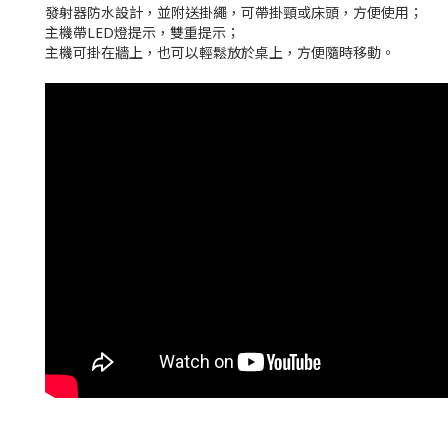
發射器防水設計，並附送掛繩，可帶掛頸或床頭，方便使用；
主機帶LED燈提示，雙重提示；
主機可掛在牆上，也可以輕鬆放於桌上，方便隨時移動。