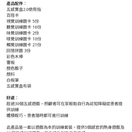
產品配件︰
五感寶盒2.0使用指
百搭卡
視覺訓練圖卡 5份
聽覺訓練圖卡 16份
味覺訓練圖卡 2份
嗅覺訓練圖卡 10份
觸覺訓練圖卡 21份
回憶拼圖 3份
彩色木棒
響板
顏色骰子
顏料
白板筆
五感寶盒布袋
好處︰
超過30個五感遊戲，照顧者可在家輕鬆自行為認知障礙症患者提
供訓練
體積輕巧，患者隨時都可進行訓練
此產品是一套以遊戲為本的訓練套裝，提供5個感官的熱身遊戲及