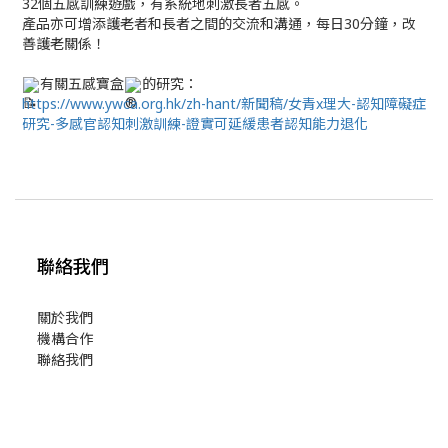
32個五感訓練遊戲，有系統地刺激長者五感。
產品亦可增添護老者和長者之間的交流和溝通，每日30分鐘，改
善護老關係！
有關五感寶盒
的研究：
https://www.ywca.org.hk/zh-hant/新聞稿/女青x理大-認知障礙症
研究-多感官認知刺激訓練-證實可延緩患者認知能力退化
聯絡我們
關於我們
機構合作
聯絡我們