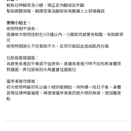
輕鬆拉伸腳背及小腿，矯正足內翻或足外翻
幫助跟腱損傷、腳踝受傷及腳部容易酸痛人士舒緩痛症
使用小貼士：
使用時間不過長：
建議每次使用控制在
5
分鐘以內，小腿肌肉感覺有點酸、有點緊即
可
使用時間過久不但幫助不大，反而可能因此造成肌肉拉傷
拉筋板靠穩牆面：
為避免長者因平衡感不佳跌倒，建議長者進行時不妨先將身體背
對牆面，將拉筋板的尖角盡量往牆面拉
循序漸進勿躁進：
初次使用時最好先以最小傾斜度開始，待持續一段日子後，身體
習慣這樣伸展幅度，再慢慢循序漸進的提升傾斜角度、增加難度
較