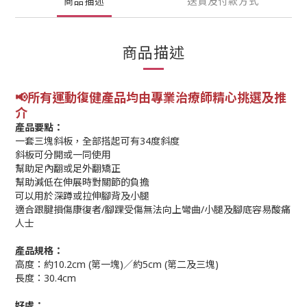
商品描述
送貨及付款方式
商品描述
📢所有運動復健產品均由專業
治療師精心挑選及推
介
產品要點：
一套三塊斜板，全部搭起可有34度斜度
斜板可分開或一同使用
幫助足內翻或足外翻矯正
幫助減低在伸展時對關節的負擔
可以用於深蹲或拉伸腳背及小腿
適合跟腱損傷康復者/腳踝受傷無法向上彎曲/小腿及腳底容易酸痛
人士
產品規格：
高度：約10.2cm (第一塊)／約5cm (第二及三塊)
長度：30.4cm
好處：