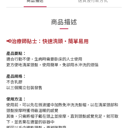
商品描述
送貨及付款方式
商品描述
📢
治療師貼士：
快速洗頭
‧
簡單易用
產品要點：
適合行動不便，生病時需要卧床的人士使用
更方便地清潔頭髮，使用簡單，免卻用水沖洗的煩惱
產品規格：
不含乳膠
以三個獨立包裝發售
使用方法：
使用前，可以先在微波爐中加熱免沖洗洗髮帽，以在清潔頭部和
頭髮按摩時獲得最溫暖的感覺
其後，只需將帽子戴在頭上並按摩，直到頭髮感覺充足。就可取
下，並丟棄在適當的容器中
即可以毛巾擦乾頭髮，再梳理整齊