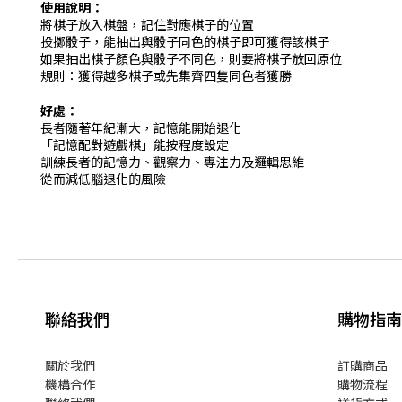
使用說明：
將棋子放入棋盤
，
記住對應棋子的位置
投擲骰子，能抽出與骰子
同色的棋子即可獲得該棋子
如果抽出棋子顏色與骰子不同色，則要將棋子放回原位
規則：獲得越多棋子或先集齊四隻同色者獲勝
好處：
長者隨著年紀漸大，記憶能開始退化
「記憶配對遊戲棋」能按程度設定
訓練長者的記憶力、觀察力、專注力及邏輯思維
從而減低腦退化的風險
聯絡我們
購物指南
關於我們
訂購商品
機構合作
購物流程