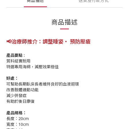
商品描述
送貨及付款方式
商品描述
📢
治療師推介：調整睡姿‧ 預防壓瘡
產品要點 :
質料結實耐用
特選專用海綿，減壓效果極佳
好處：
可幫助長期臥床長者維持良好的血液迴環
改善肢體運動功能
減少併發症
有助於後日康復
產品規格：
長度：20cm
寬度：10cm