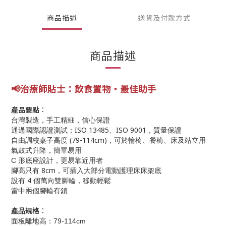
商品描述
送貨及付款方式
商品描述
📢
治療師貼士：
飲食
置物
‧最佳助手
產品要點︰
台灣製造，手工精細，信心保證
ISO 13485
ISO 9001
通過國際認證測試：
、
，質量保證
(79-114cm)
自由調校桌子高度
，可於輪椅、餐椅、床及站立用
氣鼓式升降，簡單易用
C
形底座設計，更易靠近用者
8cm
腳高只有
，可插入大部分電動護理床床架底
4
設有
個萬向雙腳輪，移動輕鬆
當中兩個腳輪有鎖
規格︰
產品
面板離地高：
79-114cm