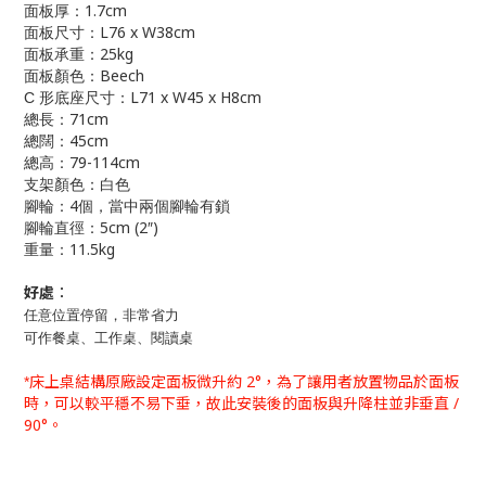
1.7cm
面板厚：
L76 x W38cm
面板尺寸：
25kg
面板承重：
Beech
面板顏色：
L71 x W45 x H8cm
C
形底座尺寸：
71cm
總長：
45cm
總闊：
79-114cm
總高：
支架顏色：白色
4
腳輪：
個，當中兩個腳輪有鎖
5cm (2
)
腳輪直徑：
″
11.5kg
重量：
好處︰
任意位置停留，非常省力
可作餐桌、工作桌、閱讀桌
床上桌結構原廠設定面板微升約
2
°，為了讓用者放置物品於面板
*
時，可以較平穩不易下垂，故此安裝後的面板與升降柱並非垂直
/
90
°。