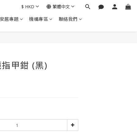
$
HKD
繁體中文
安居專題
機構專區
聯絡我們
立即購買
指甲鉗 (黑)