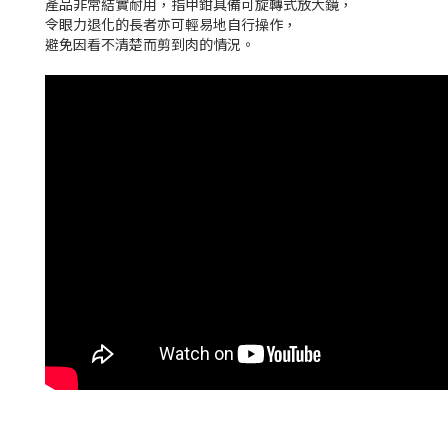
產品非常結實耐用，指甲鉗具備可旋轉式放大鏡，
令眼力退化的長者亦可輕易地自行操作，
避免因看不清楚而剪到肉的情況。