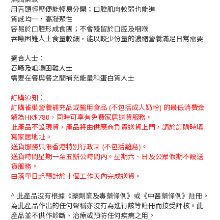
用舌頭輕壓便能輕易分開；口腔肌肉較弱也能進
質感均一，高凝聚性
容易於口腔形成食團；不會殘留於口腔及咽喉
吞嚥困難人士食量較細，能以較少份量的濃縮營養滿足日常需要
適合人士：
吞嚥及咀嚼困難人士
需要在餐與餐之間補充能量和蛋白質人士
訂購須知：
訂購雀巢營養補充品或醫用食品 (不包括成人奶粉) 的最低消費金
額為HK$780，同時可享有免費家居送貨服務。
此產品不設現貨，產品將由供應商負責送貨上門，請於訂購時填
寫家居地址。
送貨服務只限香港特別行政區 (不包括離島)。
送貨時間星期一至五辦公時間內。星期六、日及公眾假期不設送
貨服務。
由落單日起預計於十個工作天內完成送貨。
^ 此產品沒有根據《藥劑業及毒藥條例》或《中醫藥條例》註冊。
為此產品作出的任何聲稱亦沒有為進行該等註冊而接受評核。此
產品並不供作診斷、治療或預防任何疾病之用。