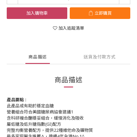
加入購物車
立即購買
加入追蹤清單
商品描述
送貨及付款方式
商品描述
產品要點 :
此產品或有助於穩定血糖
營養組合符合美國糖尿病協會建議1
含科研複合醣穩妥組合，緩慢消化及吸收
屬低糖及低升糖指數(GI)配方
完整均衡營養配方，提供22種維他命及礦物質
最多家庭醫生推薦Δ，連續4年全港No.1^