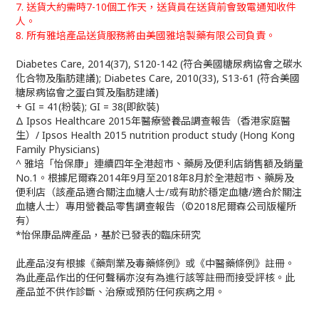
7. 送貨大約需時7-10個工作天，送貨員在送貨前會致電通知收件
人。
8. 所有雅培產品送貨服務將由美國雅培製藥有限公司負責。
Diabetes Care, 2014(37), S120-142 (符合美國糖尿病協會之碳水
化合物及脂肪建議); Diabetes Care, 2010(33), S13-61 (符合美國
糖尿病協會之蛋白質及脂肪建議)
+ GI = 41(粉裝); GI = 38(即飲裝)
Δ Ipsos Healthcare 2015年醫療營養品調查報告（香港家庭醫
生）/ Ipsos Health 2015 nutrition product study (Hong Kong
Family Physicians)
^ 雅培「怡保康」連續四年全港超市、藥房及便利店銷售額及銷量
No.1。根據尼爾森2014年9月至2018年8月於全港超市、藥房及
便利店（該產品適合關注血糖人士/或有助於穩定血糖/適合於關注
血糖人士）專用營養品零售調查報告（©2018尼爾森公司版權所
有）
*怡保康品牌產品，基於已發表的臨床研究
此產品沒有根據《藥劑業及毒藥條例》或《中醫藥條例》註冊。
為此產品作出的任何聲稱亦沒有為進行該等註冊而接受評核。此
產品並不供作診斷、治療或預防任何疾病之用。