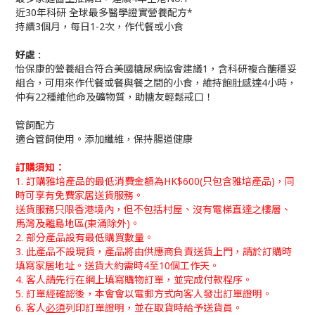
近30年科研 全球最多醫學證實營養配方*
持續3個月，每日1-2次，作代餐或小食
好處 :
怡保康的營養組合符合美國糖尿病協會建議1，含科研複合醣穩妥
組合，可用來作代餐或餐與餐之間的小食，維持飽肚感達4小時，
仲有22種維他命及礦物質，助糖友輕鬆戒口！
管飼配方
適合管飼使用。添加纖維，保持腸道健康
訂購須知：
1. 訂購雅培產品的最低消費金額為HK$600(只包含雅培產品)，同
時可享有免費家居送貨服務。
送貨服務只限香港境內，但不包括村屋、沒有電梯直達之樓層、
馬灣及離島地區(東涌除外)。
2. 部分產品設有最低購買數量。
3. 此產品不設現貨，產品將由供應商負責送貨上門，請於訂購時
填寫家居地址。
送貨大約需時4至10個工作天。
4. 客人請先行在網上填寫購物訂單，並完成付款程序。
5. 訂單經確認後，本會會以電郵方式向客人發出訂單證明。
6. 客人
必須
列印訂單證明，並在取貨時給予送貨員。