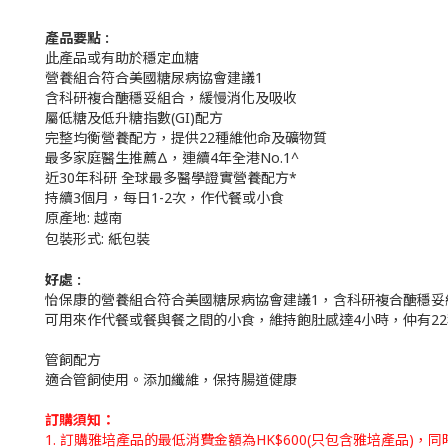
產品要點 :
此產品或有助於穩定血糖
營養組合符合美國糖尿病協會建議1
含科研複合醣穩妥組合，緩慢消化及吸收
屬低糖及低升糖指數(GI)配方
完整均衡營養配方，提供22種維他命及礦物質
最多家庭醫生推薦Δ，連續4年全港No.1^
近30年科研 全球最多醫學證實營養配方*
持續3個月，每日1-2次，作代餐或小食
原產地
:
越南
包裝形式
:
紙包裝
好處 :
怡保康的營養組合符合美國糖尿病協會建議1，含科研複合醣穩妥
可用來作代餐或餐與餐之間的小食，維持飽肚感達4小時，仲有2
管飼配方
適合管飼使用。添加纖維，保持腸道健康
訂購須知：
1. 訂購雅培產品的最低消費金額為HK$600(只包含雅培產品)