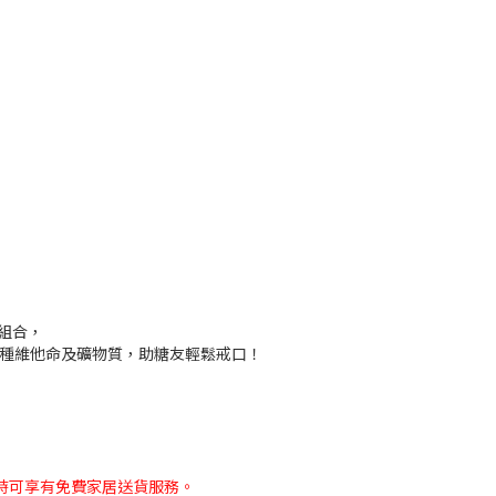
組合，
2種維他命及礦物質，助糖友輕鬆戒口！
，同時可享有免費家居送貨服務。