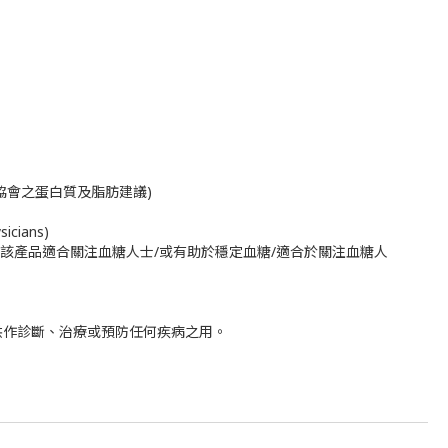
美國糖尿病協會之蛋白質及脂肪建議)
icians)
店（該產品適合關注血糖人士/或有助於穩定血糖/適合於關注血糖人
供作診斷、治療或預防任何疾病之用。