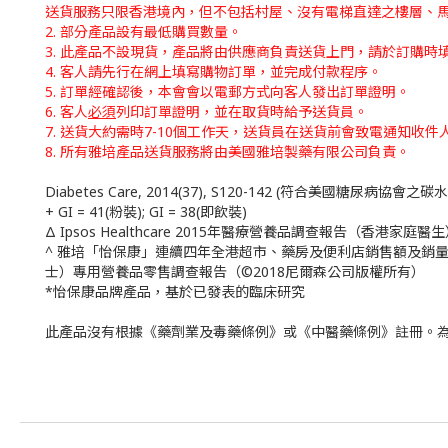
送貨服務只限香港境內，但不包括村屋、沒有電梯直達之樓層、馬
2. 部分產品設有最低購買數量。
3. 此產品不設現貨，產品將由供應商負責送貨上門，請於訂購時
4. 客人請先行在網上填寫購物訂單，並完成付款程序。
5. 訂單經確認後，本會會以電郵方式向客人發出訂單證明。
6. 客人
必須
列印訂單證明，並在取貨時給予送貨員。
7. 送貨大約需時7-10個工作天，送貨員在送貨前會致電通知收件
8. 所有雅培產品送貨服務將由美國雅培製藥有限公司負責。
Diabetes Care, 2014(37), S120-142 (符合美國糖尿病協會
+ GI = 41(粉裝); GI = 38(即飲裝)
Δ Ipsos Healthcare 2015年醫療營養品調查報告（香港家庭醫生）/ Ipsos He
^ 雅培「怡保康」連續四年全港超市、藥房及便利店銷售額及銷量N
士）專用營養品零售調查報告（©2018尼爾森公司版權所有）
*怡保康品牌產品，基於已發表的臨床研究
此產品沒有根據《藥劑業及毒藥條例》或《中醫藥條例》註冊。