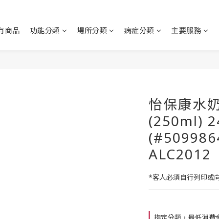
有商品
功能分類
場所分類
病症分類
主要服務
怡保康水奶
(250ml)
(#509986
ALC2012
*客人必須自行列印或
指定分類，最低消費金