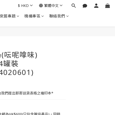
$
HKD
繁體中文
安居專題
機構專區
聯絡我們
立即購買
(呍呢嗱味)
 24罐裝
4020601)
向我們提出郵寄送貨表格之複印本*
額為HK$600(只包含雅培產品)，同時