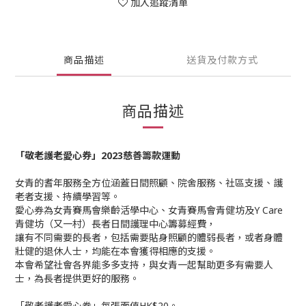
加入追蹤清單
商品描述
送貨及付款方式
商品描述
「敬老護老愛心券」2023慈善籌款運動
女青的耆年服務全方位涵蓋日間照顧、院舍服務、社區支援、護
老者支援、持續學習等。
愛心券為女青賽馬會樂齡活學中心、女青賽馬會青健坊及Y Care
青健坊（又一村）長者日間護理中心籌募經費，
讓有不同需要的長者，包括需要貼身照顧的體弱長者，或者身體
壯健的退休人士，均能在本會獲得相應的支援。
本會希望社會各界能多多支持，與女青一起幫助更多有需要人
士，為長者提供更好的服務。
「敬老護老愛心券」每張面值HK$20。