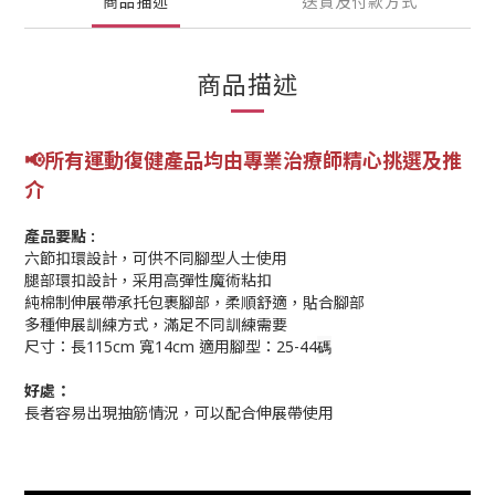
商品描述
送貨及付款方式
商品描述
📢所有運動復健產品均由專業
治療師精心挑選及推
介
產品要點 :
六節扣環設計，可供不同腳型人士使用
腿部環扣設計，采用高彈性魔術粘扣
純棉制伸展帶承托包裹腳部，柔順舒適，貼合腳部
多種伸展訓練方式，滿足不同訓練需要
尺寸：長115cm 寬14cm 適用腳型：25-44
碼
好處：
長者容易出現抽筋情況，可以配合伸展帶使用