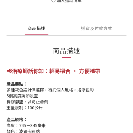
加入追蹤清單
商品描述
送貨及付款方式
商品描述
📢
治療師話你知：輕易摺合 ‧ 方便攜帶
產品要點：
多種款色設計供選擇，襯托個人風格，增添色彩
5個高度調節設置
橡膠腳墊，以防止滑倒
重量限制：100公斤
產品規格：
高度：745－845毫米
顏色：波爾卡圓點