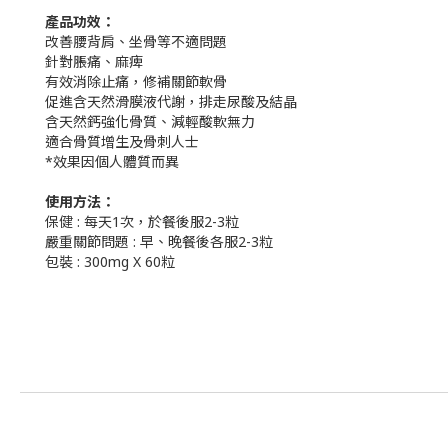
產品功效：
改善腰背肩、坐骨等不適問題
針對脹痛、麻痺
有效消除止痛，修補關節軟骨
促進含天然滑膜液代謝，排走尿酸及結晶
含天然鈣強化骨質、減輕酸軟無力
適合骨質增生及骨刺人士
*效果因個人體質而異
使用方法：
保健 : 每天1次，於餐後服2-3粒
嚴重關節問題 : 早、晚餐後各服2-3粒
包裝 : 300mg X 60粒