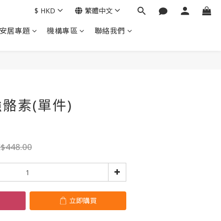
$
HKD
繁體中文
安居專題
機構專區
聯絡我們
立即購買
骼素(單件)
$448.00
立即購買