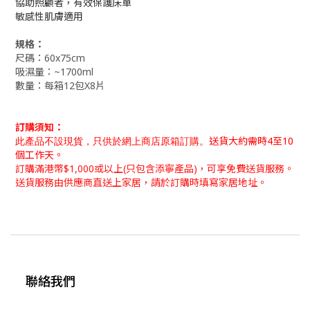
協助照顧者，有效保護床單
敏感性肌膚適用
規格：
尺碼：60x75cm
吸濕量：~1700ml
數量：每箱12包X8片
訂購須知：
此產品不設現貨，只供
於網上商店
原箱訂購。
送貨大約需時4至10
個工作天。
訂購滿港幣$1,000或以上(只包含添寧產品)，可享免費送貨服務。
送貨服務由供應商直送上家居
，
請於訂購時填寫家居地址。
聯絡我們