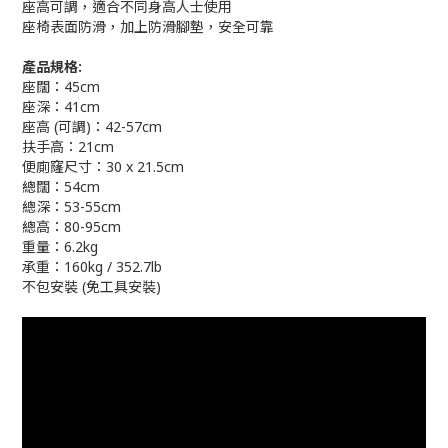
座高可調，適合不同身高人士使用
座椅表面防滑，加上防滑腳墊，安全可靠
產品規格:
座闊：45cm
座深：41cm
座高 (可調)：42-57cm
扶手高：21cm
便廁窿尺寸：30 x 21.5cm
總闊：54cm
總深：53-55cm
總高：80-95cm
重量：6.2kg
承重：160kg / 352.7lb
不包安裝 (免工具安裝)