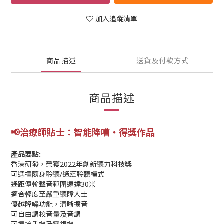
加入追蹤清單
商品描述
送貨及付款方式
商品描述
📢
治療師貼士
：智能降嘈
‧得獎作品
產品要點:
香港研發，榮獲2022年創新聽力科技獎
可選擇隨身聆聽/遙距聆聽模式
遙距傳輸聲音範圍遠達30米
適合輕度至嚴重聽障人士
優越降噪功能，清晰擴音
可自由調校音量及音調