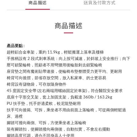
商品描述
送貨及付款方式
商品描述
產品要點 :
超輕鋁合金車架，重約 11.9kg，輕鬆搬運上落車及樓梯
手推柄設有 2 段式剎車系統：向上按可減速，於斜坡上安全推行；向下
壓可鎖緊輪椅，照顧者不用彎腰用後輪胎剎去鎖緊輪椅
座背墊之間有魔術貼帶連接，使輪椅布墊整體受力更平均、更耐用
椅背可向後摺，節省存放空間，放入私家車、的士更容易
椅背設有儲物袋，可存放隨身物件
45 度固定安全帶 (左右兩端用螺絲固定於車架)，符合醫院安全要求
底座十字形交叉架，套上加固支架，負載達 360lb / 163.2kg
PU 扶手墊，托手舒適柔軟，較尼龍墊耐用
扶手可向後揭、可拆，乘坐者不用由前面上落輪椅，可從兩側輕鬆過
床、過櫈
腳踏可撥向兩側、可拆，方便乘坐者上落輪椅
裝有腳踏扣，使腳踏撥向兩側後，自動扣實，不會左右擺動
腳踏高度可調，適合不同身高人士使用