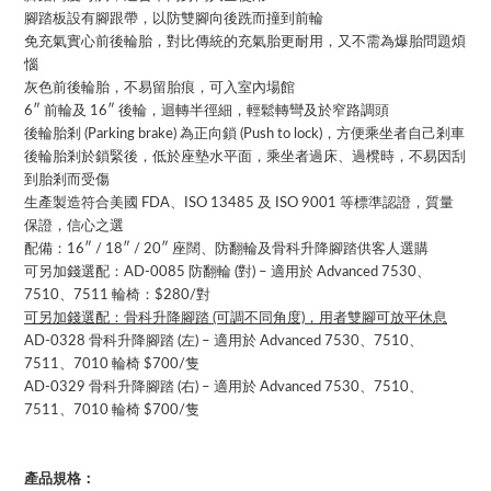
腳踏板設有腳跟帶，以防雙腳向後跣而撞到前輪
免充氣實心前後輪胎，對比傳統的充氣胎更耐用，又不需為爆胎問題煩
惱
灰色前後輪胎，不易留胎痕，可入室內場館
6″ 前輪及 16″ 後輪，迴轉半徑細，輕鬆轉彎及於窄路調頭
後輪胎剎 (Parking brake) 為正向鎖 (Push to lock)，方便乘坐者自己剎車
後輪胎剎於鎖緊後，低於座墊水平面，乘坐者過床、過櫈時，不易因刮
到胎剎而受傷
生產製造符合美國 FDA、ISO 13485 及 ISO 9001 等標準認證，質量
保證，信心之選
配備：16″ / 18″ / 20″ 座闊、防翻輪及骨科升降腳踏供客人選購
可另加錢選配：AD-0085 防翻輪 (對) – 適用於 Advanced 7530、
7510、7511 輪椅：$280/對
可另加錢選配：骨科升降腳踏 (可調不同角度)，用者雙腳可放平休息
AD-0328 骨科升降腳踏 (左) – 適用於 Advanced 7530、7510、
7511、7010 輪椅 $700/隻
AD-0329 骨科升降腳踏 (右) – 適用於 Advanced 7530、7510、
7511、7010 輪椅 $700/隻
產品規格：