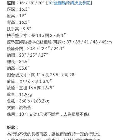
座闊：16″ / 18″ / 20″【
20″坐闊輪椅請按此參閱
】
座深：16.3″
座高：19″
背高：16.3″
扶手高：9.8″
扶手墊尺寸：長 14 x 闊 2 x 高 1″
座墊至腳踏板中心點距離 (可調)：37 / 39 / 41 / 43 / 45cm
後輪外闊：20.4 / 22.4″ / 24.4″
總闊：23″ / 25″ / 27″
總長：34.5″
總高：35.8″
摺合後尺寸：闊 11 x 長 25.5″ x 高 28″
前輪：直徑 6 x 厚 1 3/8″
後輪：直徑 16 x 厚 1 3/8″
重量：11.9kg
負載：360lb / 163.2kg
支架：鋁合金
保用：10 年支架 (只保不斷焊，人為損壞不保)
好處：
為行動不便的長者而設，讓他們能保持一定的行動性