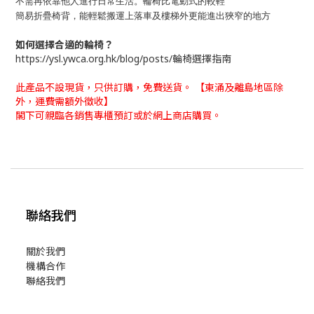
不需再依靠他人進行日常生活。輪椅比電動式的較輕
簡易折疊椅背，能輕鬆搬運上落車及樓梯外更能進出狹
窄的地方
如何選擇合適的輪椅？
https://ysl.ywca.org.hk/blog/posts/輪椅選擇指南
此產品不設現貨，只供訂購，免費送貨。 【東涌及離島地區除
外，運費需額外徵收】
閣下可親臨各銷售專櫃預訂或於網上商店購買。
聯絡我們
關於我們
機構合作
聯絡我們