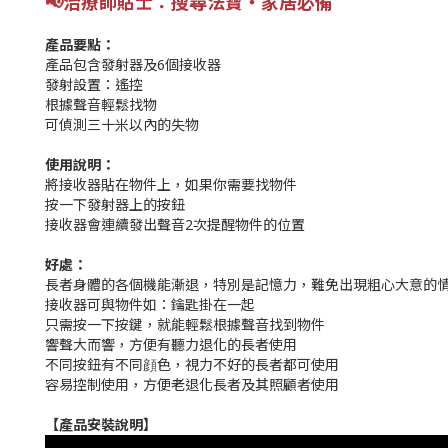
📢
治療師貼士
：
搜尋法寶
‧家居必備
產品要點：
產品包含發射器及6個接收器
發射設置：遙控
根據聲音輕鬆找物
可偵測三十米以內的失物
使用說明：
將接收器貼在物件上，如果你需要找物件
按一下發射器上的按鈕
接收器會連續發出聲音2次提醒物件的位置
好處：
長者身體的各個機能漸退，特別是記憶力，難免出現粗心大意的
接收器可與物件如：鑰匙掛在一起
只需按一下按鍵，就能輕鬆根據聲音找到物件
響聲大而響，方便有聽力退化的長者使用
不同按鈕有不同顔色，視力不好的長者都可使用
容易控制使用，方便老退化長者及其照顧者使用
【產品安裝說明】