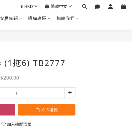
$
HKD
繁體中文
安居專題
機構專區
聯絡我們
立即購買
1拖6) TB2777
$200.00
立即購買
加入追蹤清單