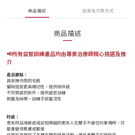
商品描述
送貨及付款方式
商品描述
📢所有益智訓練產品均由專業
治療師精心挑選及推
介
產品要點：
具安撫作用的毛氈
貓咪造型更具親切性，提供陪伴感
不同質感的掛件，提供感官訓練
掛圈及絲帶，訓練手部靈活性
好處：
患有阿茲海默症或認知障礙的老年人在雙手不做任何事情時，可
能會變得焦慮或緊張
這款玩具提供了各種有趣的感官活動，讓長者雙手忙碌起來