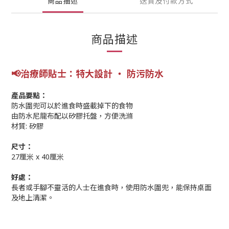
商品描述
送貨及付款方式
商品描述
📢
治療師
貼士
：特大設計 ‧ 防污防水
產品要點：
防水圍兜可以於進食時盛載掉下的食物
由防水尼龍布配以矽膠托盤，方便洗滌
材質: 矽膠
尺寸：
27厘米 x 40厘米
好處：
長者或手腳不靈活的人士在進食時，使用防水圍兜，能保持桌面
及地上清潔。