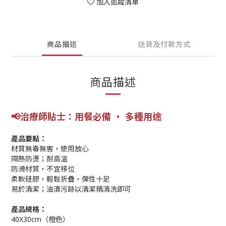
加入追蹤清單
商品描述
送貨及付款方式
商品描述
📢
治療師
貼士
：用餐必備 ‧ 多種用途
產品要點：
材質無毒無害，使用放心
隔熱防燙；耐高溫
防滑材質，不宜移位
柔軟硅膠，輕鬆折疊，彈性十足
易於清潔；油漬污跡以清潔精清洗即可
產品規格：
40X30cm（橙色）