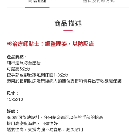
商品描述
送貨及付款方式
商品描述
📢
治療師貼士：
調整睡姿‧以防壓瘡
產品要點 :
純棉透氣防至壓瘡
可提高5公分
使手部或腳後跟離開床面1-3公分
適用於長期臥床及康復病人的體位支撐和骨突出等軟組織保護
尺寸：
15x6x10
好處：
360度可旋轉設計，任何躺姿都可以保證手部的抬高
採用高密度海綿，回彈性好
透氣性高，支撐力強不易變形，經久耐用