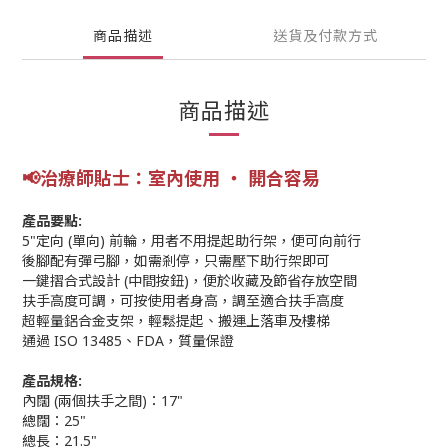
商品描述
送貨及付款方式
商品描述
📢
治療師
貼士
：室內使用 ‧ 開合容易
產品要點:
5"定向 (單向) 前輪，用者不用提起助行架，便可向前行
後腳配有彈弓腳，如需剎停，只需壓下助行架即可
一鍵摺合式設計 (中間按鈕)，便於收藏及節省存放空間
扶手高度可調，可按使用者身高，調至適合扶手高度
超輕量鋁合金支架，輕鬆提起、搬運上落車及樓梯
通過 ISO 13485、FDA，質量保證
產品規格:
內闊 (兩個扶手之間)：17"
總闊：25"
總長：21.5"