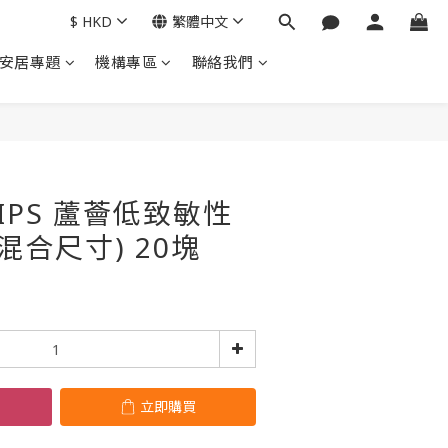
$
HKD
繁體中文
安居專題
機構專區
聯絡我們
立即購買
RIPS 蘆薈低致敏性
混合尺寸) 20塊
立即購買