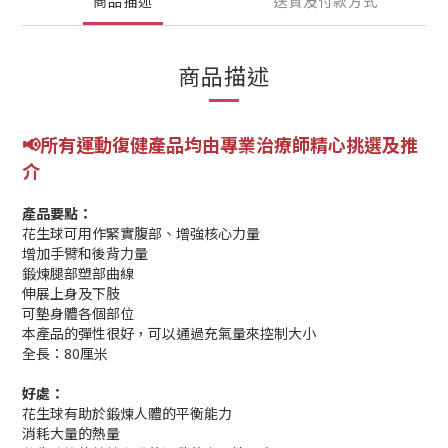
商品描述
送貨及付款方式
商品描述
📢所有運動復健產品均由專業
治療師精心挑選及推
介
產品要點：
花生球可用作緊實腹部、增強核心力量
增加手臂和後背力量
鍛煉腿部塑部曲線
伸展上身及下肢
可墊身體各個部位
本產品的彈性很好，可以通過充氣量來控制大小
全長：80厘米
好處：
花生球有助於鍛煉人體的平衡能力
消耗大量的熱量