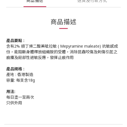
商品描述
送貨及付款方式
商品描述
產品要點 :
含有2% 順丁烯二酸美呲拉敏 ( Mepyramine maleate) 抗敏感成
份，能阻斷身體釋放組織胺的受體，
消除昆蟲咬傷及剌傷引起之
痕癢及局部性過敏反應，發揮止痕作用
產品規格 :
產地 : 香港製造
容量: 每支含18g
用法:
每日塗一至兩次
只供外用