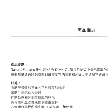
商品描述
產品要點：
Natural Factors 維生素 K2 含有 MK-7，這是從納豆中天然
每個劑量通過將鈣引導到最需要它的骨骼和牙齒，並遠離它造成損傷
好處：
有助于骨骼和牙齒的正常發育和維護
幫助引導鈣進入骨骼
抑制動脈和其他軟組織的鈣化
爲骨骼和血管健康提供雙重支持
非常適合與鈣和維生素 D 補充劑一起使用